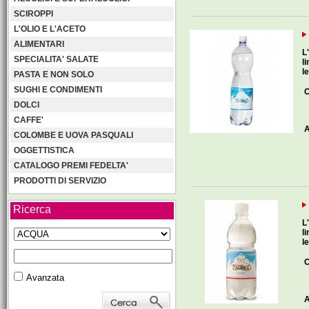
SCIROPPI
L'OLIO E L'ACETO
ALIMENTARI
L
SPECIALITA' SALATE
l
l
PASTA E NON SOLO
SUGHI E CONDIMENTI
C
DOLCI
CAFFE'
A
COLOMBE E UOVA PASQUALI
OGGETTISTICA
CATALOGO PREMI FEDELTA'
PRODOTTI DI SERVIZIO
Ricerca
L
l
l
C
Avanzata
A