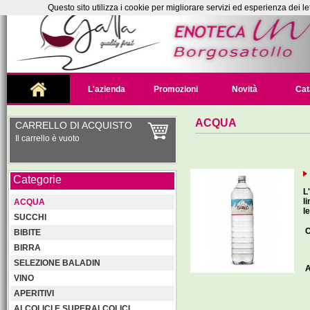
Questo sito utilizza i cookie per migliorare servizi ed esperienza dei le
L'azienda
Promozioni
Novità
Cat
ACQUA
CARRELLO DI ACQUISTO
Il carrello è vuoto
Categorie
L
l
ACQUA
l
SUCCHI
C
BIBITE
BIRRA
SELEZIONE BALADIN
A
VINO
APERITIVI
ALCOLICI E SUPERALCOLICI