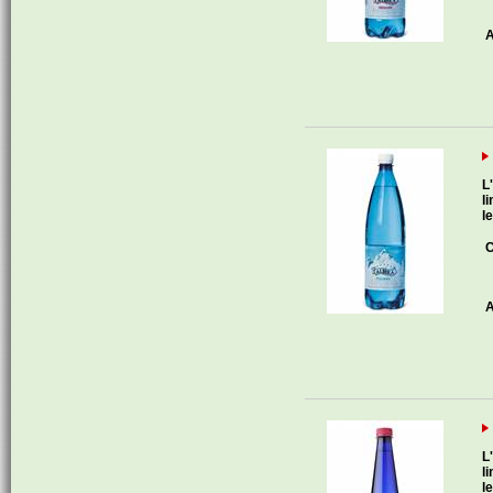
A
L
l
l
C
A
L
l
l