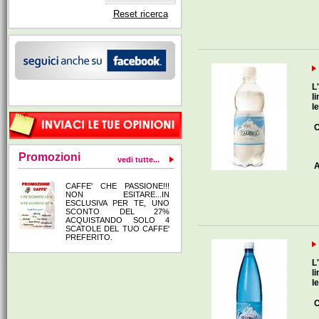
Reset ricerca
L
l
l
C
Promozioni
vedi tutte...
A
CAFFE' CHE PASSIONE!!!
NON ESITARE...IN
ESCLUSIVA PER TE, UNO
SCONTO DEL 27%
ACQUISTANDO SOLO 4
SCATOLE DEL TUO CAFFE'
PREFERITO.
L
l
l
C