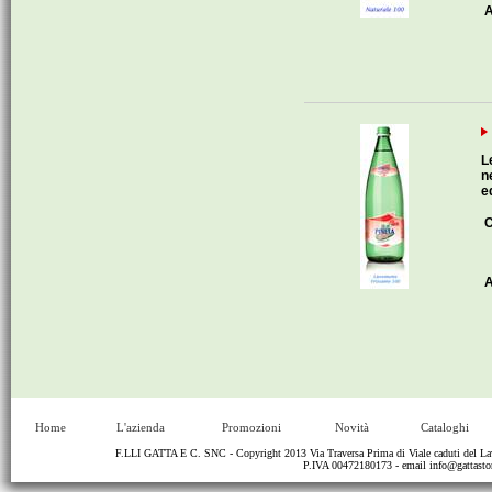
A
L
n
e
C
A
Home
L'azienda
Promozioni
Novità
Cataloghi
F.LLI GATTA E C. SNC - Copyright 2013 Via Traversa Prima di Viale caduti del
P.IVA 00472180173 - email
info@gattastor