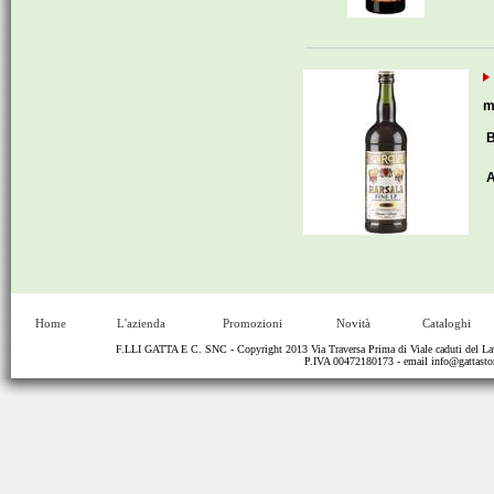
m
B
A
Home
L'azienda
Promozioni
Novità
Cataloghi
F.LLI GATTA E C. SNC - Copyright 2013 Via Traversa Prima di Viale caduti del
P.IVA 00472180173 - email
info@gattastor