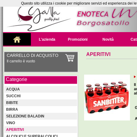
Questo sito utilizza i cookie per migliorare servizi ed esperienza dei le
L'azienda
Promozioni
Novità
Cat
APERITIVI
CARRELLO DI ACQUISTO
Il carrello è vuoto
Categorie
I
a
ACQUA
al
SUCCHI
BIBITE
G
BIRRA
SELEZIONE BALADIN
A
VINO
APERITIVI
ALCOLICI E SUPERALCOLICI