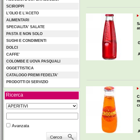
SCIROPPI
L'OLIO E L'ACETO
ALIMENTARI
S
SPECIALITA' SALATE
an
PASTA E NON SOLO
SUGHI E CONDIMENTI
G
DOLCI
A
CAFFE'
COLOMBE E UOVA PASQUALI
OGGETTISTICA
CATALOGO PREMI FEDELTA'
PRODOTTI DI SERVIZIO
Ricerca
C
m
c
G
Avanzata
A