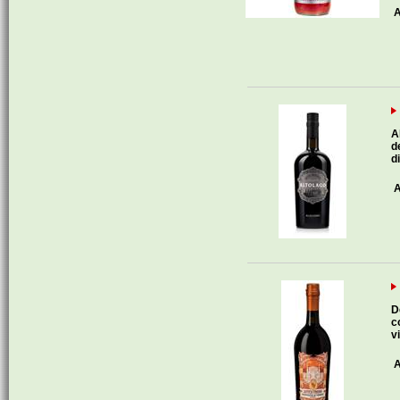
A
A
d
di
A
D
c
v
A