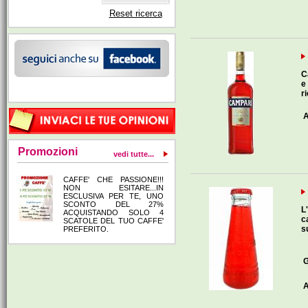
Reset ricerca
C
e
r
A
Promozioni
vedi tutte...
CAFFE' CHE PASSIONE!!!
NON ESITARE...IN
ESCLUSIVA PER TE, UNO
SCONTO DEL 27%
L
ACQUISTANDO SOLO 4
c
SCATOLE DEL TUO CAFFE'
s
PREFERITO.
G
A