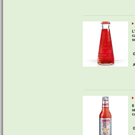
L
c
s
G
A
I
u
c
G