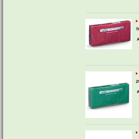
T
A
2
A