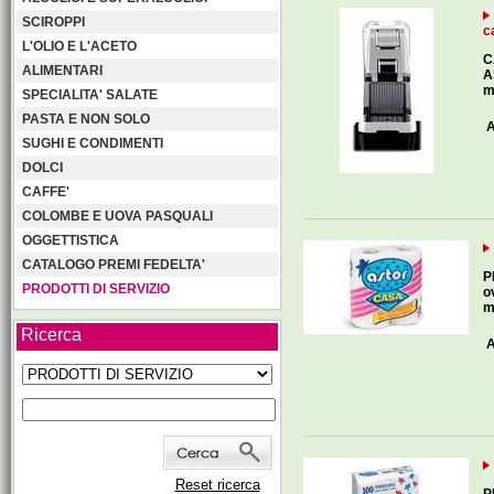
SCIROPPI
c
L'OLIO E L'ACETO
C
ALIMENTARI
A
m
SPECIALITA' SALATE
PASTA E NON SOLO
A
SUGHI E CONDIMENTI
DOLCI
CAFFE'
COLOMBE E UOVA PASQUALI
OGGETTISTICA
CATALOGO PREMI FEDELTA'
P
PRODOTTI DI SERVIZIO
o
m
Ricerca
A
Reset ricerca