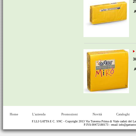
2
A
3
A
Home
L'azienda
Promozioni
Novità
Cataloghi
F.LLI GATTA E C. SNC - Copyright 2013 Via Traversa Prima di Viale caduti del
P.IVA 00472180173 - email
info@gattastor