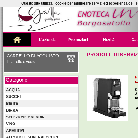
Questo sito utilizza i cookie per migliorare servizi ed esperienza dei le
L'azienda
Promozioni
Novità
Cat
PRODOTTI DI SERVIZ
CARRELLO DI ACQUISTO
Il carrello è vuoto
Categorie
c
C
ACQUA
A
SUCCHI
m
BIBITE
A
BIRRA
SELEZIONE BALADIN
VINO
APERITIVI
ALCOLICI E SUPERALCOLICI