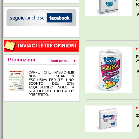
P
t
A
P
Promozioni
vedi tutte...
2
A
CAFFE' CHE PASSIONE!!!
NON ESITARE...IN
ESCLUSIVA PER TE, UNO
SCONTO DEL 27%
ACQUISTANDO SOLO 4
SCATOLE DEL TUO CAFFE'
PREFERITO.
3
A