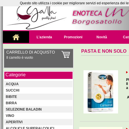
Questo sito utilizza i cookie per migliorare servizi ed esperienza dei le
L'azienda
Promozioni
Novità
Cat
PASTA E NON SOLO
CARRELLO DI ACQUISTO
Il carrello è vuoto
Categorie
P
I
ACQUA
a
SUCCHI
BIBITE
A
BIRRA
SELEZIONE BALADIN
VINO
APERITIVI
ALCOLICI E SUPERALCOLICI