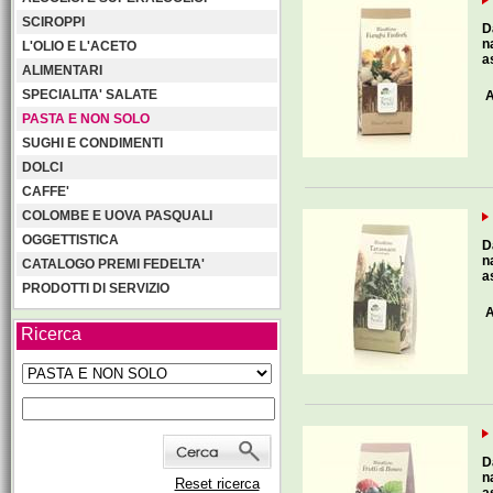
SCIROPPI
D
n
L'OLIO E L'ACETO
a
ALIMENTARI
SPECIALITA' SALATE
A
PASTA E NON SOLO
SUGHI E CONDIMENTI
DOLCI
CAFFE'
COLOMBE E UOVA PASQUALI
OGGETTISTICA
D
n
CATALOGO PREMI FEDELTA'
a
PRODOTTI DI SERVIZIO
A
Ricerca
D
n
Reset ricerca