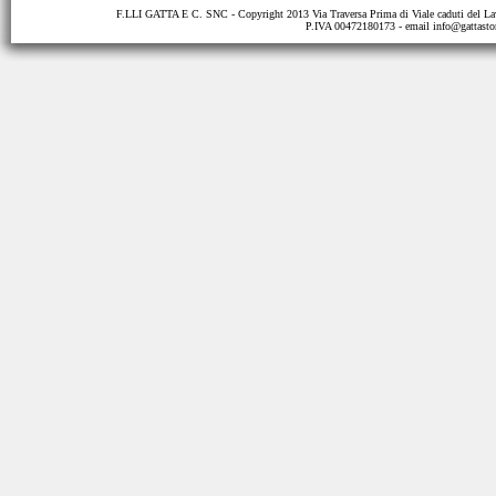
F.LLI GATTA E C. SNC - Copyright 2013 Via Traversa Prima di Viale caduti del
P.IVA 00472180173 - email
info@gattastor