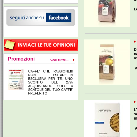
a
L
D
n
a
Promozioni
vedi tutte...
A
CAFFE' CHE PASSIONE!!!
NON ESITARE...IN
ESCLUSIVA PER TE, UNO
SCONTO DEL 27%
ACQUISTANDO SOLO 4
SCATOLE DEL TUO CAFFE'
PREFERITO.
L
s
m
A