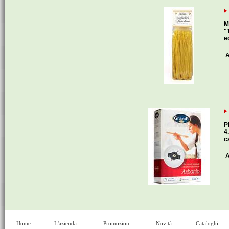
M
"
e
A
P
4
c
A
Home
L'azienda
Promozioni
Novità
Cataloghi