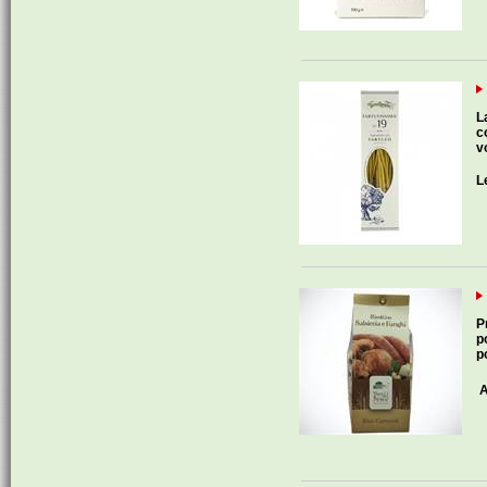
L
c
v
L
P
p
p
A