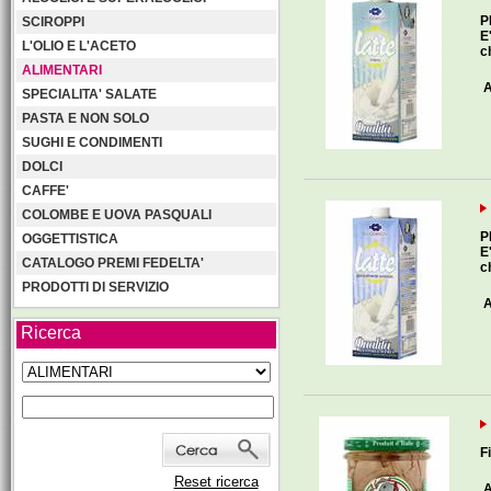
P
SCIROPPI
E
L'OLIO E L'ACETO
c
ALIMENTARI
A
SPECIALITA' SALATE
PASTA E NON SOLO
SUGHI E CONDIMENTI
DOLCI
CAFFE'
COLOMBE E UOVA PASQUALI
P
OGGETTISTICA
E
CATALOGO PREMI FEDELTA'
c
PRODOTTI DI SERVIZIO
A
Ricerca
F
Reset ricerca
A