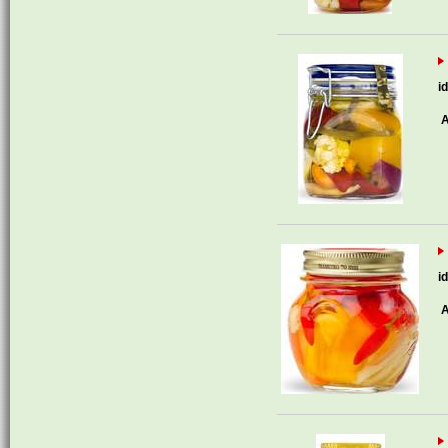
i
A
i
A