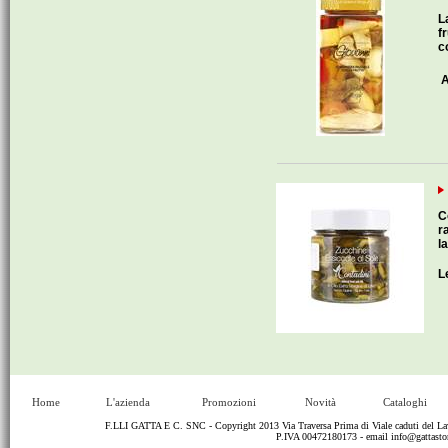
L
f
c
A
C
r
l
L
Home
L'azienda
Promozioni
Novità
Cataloghi
F.LLI GATTA E C. SNC - Copyright 2013 Via Traversa Prima di Viale caduti del
P.IVA 00472180173 - email
info@gattastor