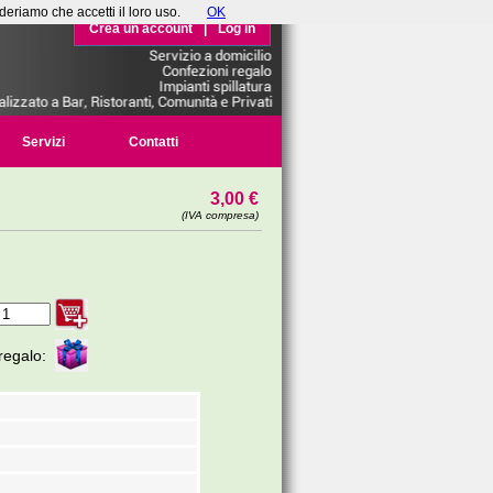
deriamo che accetti il loro uso.
OK
Crea un account
|
Log in
Servizi
Contatti
3,00 €
(IVA compresa)
regalo: