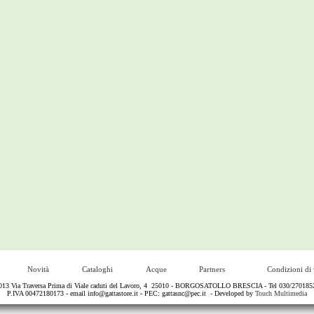
Novità
Cataloghi
Acque
Partners
Condizioni di 
13 Via Traversa Prima di Viale caduti del Lavoro, 4 25010 - BORGOSATOLLO BRESCIA - Tel 030/2701852 - 
P.IVA 00472180173 - email
info@gattastore.it
- PEC:
gattasnc@pec.it
- Developed by
Touch Multimedia