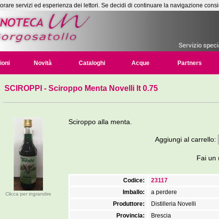
liorare servizi ed esperienza dei lettori. Se decidi di continuare la navigazione consi
ioni
Novità
Cataloghi
Acque
Partners
SCIROPPI
- Sciroppo Menta Novelli lt 0.75
Sciroppo alla menta.
Aggiungi al carrello:
Fai un 
Codice:
23117
Imballo:
a perdere
Clicca per ingrandire
Produttore:
Distilleria Novelli
Provincia:
Brescia