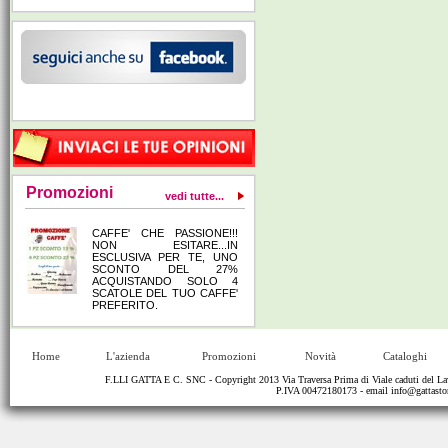
Promozioni
vedi tutte...
CAFFE' CHE PASSIONE!!!
NON ESITARE...IN
ESCLUSIVA PER TE, UNO
SCONTO DEL 27%
ACQUISTANDO SOLO 4
SCATOLE DEL TUO CAFFE'
PREFERITO.
Home
L'azienda
Promozioni
Novità
Cataloghi
F.LLI GATTA E C. SNC - Copyright 2013 Via Traversa Prima di Viale caduti del
P.IVA 00472180173 - email
info@gattastor