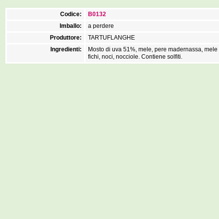
Codice:
B0132
Imballo:
a perdere
Produttore:
TARTUFLANGHE
Ingredienti:
Mosto di uva 51%, mele, pere madernassa, mele
fichi, noci, nocciole. Contiene solfiti.