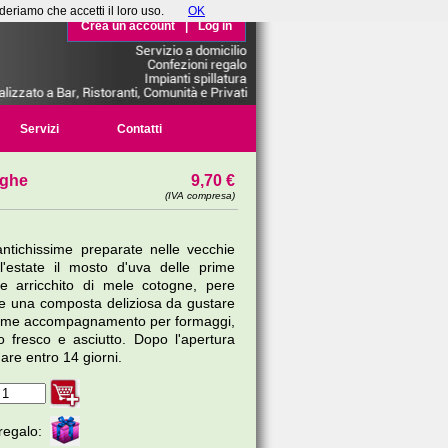
deriamo che accetti il loro uso.
OK
Crea un account
|
Log in
Servizi
Contatti
nghe
9,70 €
(IVA compresa)
antichissime preparate nelle vecchie
l'estate il mosto d'uva delle prime
 arricchito di mele cotogne, pere
re una composta deliziosa da gustare
 come accompagnamento per formaggi,
 fresco e asciutto. Dopo l'apertura
are entro 14 giorni.
regalo: