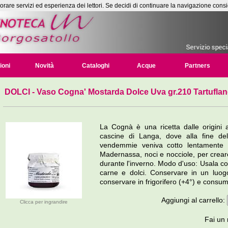
liorare servizi ed esperienza dei lettori. Se decidi di continuare la navigazione consi
ioni
Novità
Cataloghi
Acque
Partners
DOLCI
- Vaso Cogna' Mostarda Dolce Uva gr.210 Tartufla
La Cognà è una ricetta dalle origini 
cascine di Langa, dove alla fine del
vendemmie veniva cotto lentamente e
Madernassa, noci e nocciole, per crea
durante l'inverno. Modo d'uso: Usala
carne e dolci. Conservare in un luogo
conservare in frigorifero (+4°) e consum
Aggiungi al carrello:
Clicca per ingrandire
Fai un 