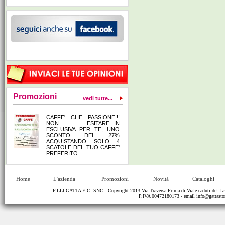
Promozioni
vedi tutte...
CAFFE' CHE PASSIONE!!!
NON ESITARE...IN
ESCLUSIVA PER TE, UNO
SCONTO DEL 27%
ACQUISTANDO SOLO 4
SCATOLE DEL TUO CAFFE'
PREFERITO.
Home
L'azienda
Promozioni
Novità
Cataloghi
F.LLI GATTA E C. SNC - Copyright 2013 Via Traversa Prima di Viale caduti del
P.IVA 00472180173 - email
info@gattastor