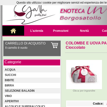
Questo sito utilizza i cookie per migliorare servizi ed esperienza dei le
L'azienda
Promozioni
Novità
Cat
COLOMBE E UOVA PA
CARRELLO DI ACQUISTO
Cioccolato
Il carrello è vuoto
Categorie
ACQUA
SUCCHI
BIBITE
BIRRA
SELEZIONE BALADIN
Clicca per ingrandire
VINO
APERITIVI
Codice:
ALCOLICI E SUPERALCOLICI