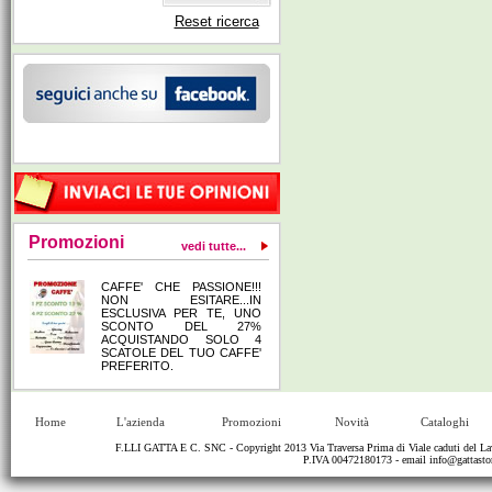
Reset ricerca
Promozioni
vedi tutte...
CAFFE' CHE PASSIONE!!!
NON ESITARE...IN
ESCLUSIVA PER TE, UNO
SCONTO DEL 27%
ACQUISTANDO SOLO 4
SCATOLE DEL TUO CAFFE'
PREFERITO.
Home
L'azienda
Promozioni
Novità
Cataloghi
F.LLI GATTA E C. SNC - Copyright 2013 Via Traversa Prima di Viale caduti del
P.IVA 00472180173 - email
info@gattastor