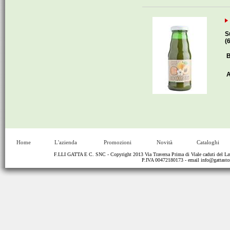
S
(
B
A
Home
L'azienda
Promozioni
Novità
Cataloghi
F.LLI GATTA E C. SNC - Copyright 2013 Via Traversa Prima di Viale caduti del
P.IVA 00472180173 - email
info@gattastor