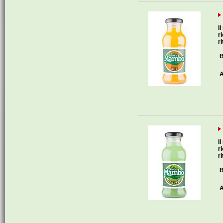
I
r
ri
B
A
I
r
ri
B
A