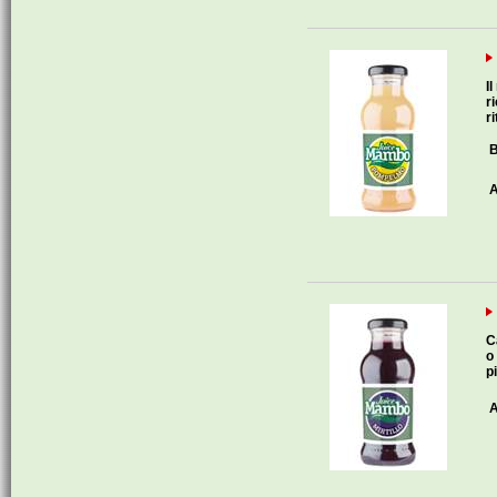
I
r
ri
B
A
C
o
p
A