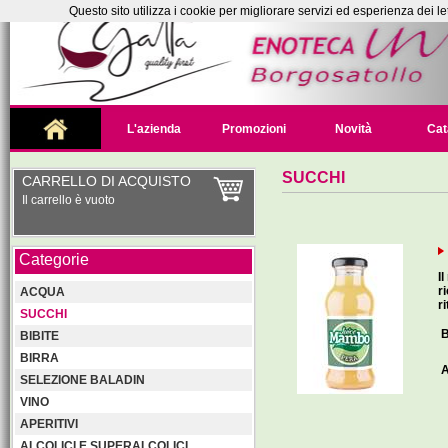
Questo sito utilizza i cookie per migliorare servizi ed esperienza dei le
L'azienda
Promozioni
Novità
Cat
SUCCHI
CARRELLO DI ACQUISTO
Il carrello è vuoto
Categorie
I
r
ACQUA
ri
SUCCHI
B
BIBITE
BIRRA
A
SELEZIONE BALADIN
VINO
APERITIVI
ALCOLICI E SUPERALCOLICI