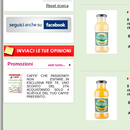
Reset ricerca
I
r
ri
B
A
Promozioni
vedi tutte...
CAFFE' CHE PASSIONE!!!
NON ESITARE...IN
ESCLUSIVA PER TE, UNO
I
SCONTO DEL 27%
ACQUISTANDO SOLO 4
r
SCATOLE DEL TUO CAFFE'
ri
PREFERITO.
B
A