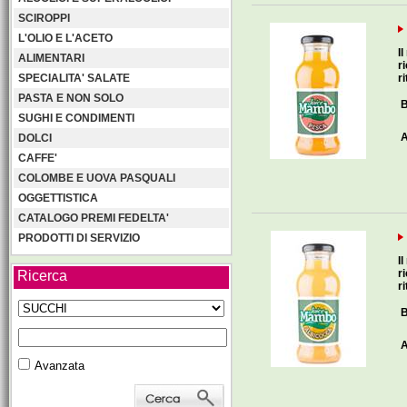
SCIROPPI
L'OLIO E L'ACETO
I
ALIMENTARI
r
SPECIALITA' SALATE
ri
PASTA E NON SOLO
B
SUGHI E CONDIMENTI
A
DOLCI
CAFFE'
COLOMBE E UOVA PASQUALI
OGGETTISTICA
CATALOGO PREMI FEDELTA'
PRODOTTI DI SERVIZIO
I
r
Ricerca
ri
B
A
Avanzata