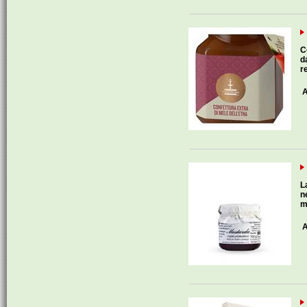
C
d
r
A
L
n
m
A