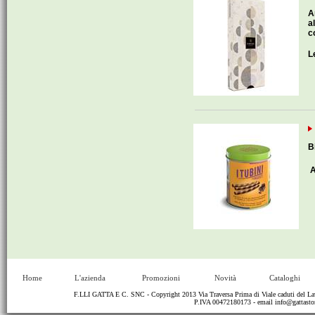
A
a
c
L
B
A
Home
L'azienda
Promozioni
Novità
Cataloghi
F.LLI GATTA E C. SNC - Copyright 2013 Via Traversa Prima di Viale caduti del
P.IVA 00472180173 - email
info@gattastor