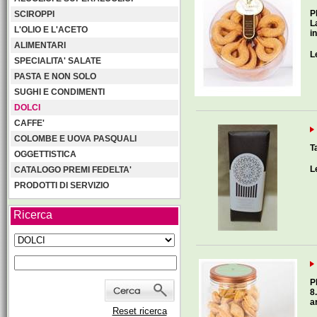
P
SCIROPPI
L
L'OLIO E L'ACETO
i
ALIMENTARI
L
SPECIALITA' SALATE
PASTA E NON SOLO
SUGHI E CONDIMENTI
DOLCI
CAFFE'
COLOMBE E UOVA PASQUALI
T
OGGETTISTICA
L
CATALOGO PREMI FEDELTA'
PRODOTTI DI SERVIZIO
Ricerca
P
8
a
Reset ricerca