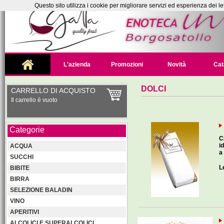
Questo sito utilizza i cookie per migliorare servizi ed esperienza dei le
L'azienda
Promozioni
Novità
Cat
DOLCI
CARRELLO DI ACQUISTO
Il carrello è vuoto
Categorie
C
i
ACQUA
a
SUCCHI
L
BIBITE
BIRRA
SELEZIONE BALADIN
VINO
APERITIVI
ALCOLICI E SUPERALCOLICI