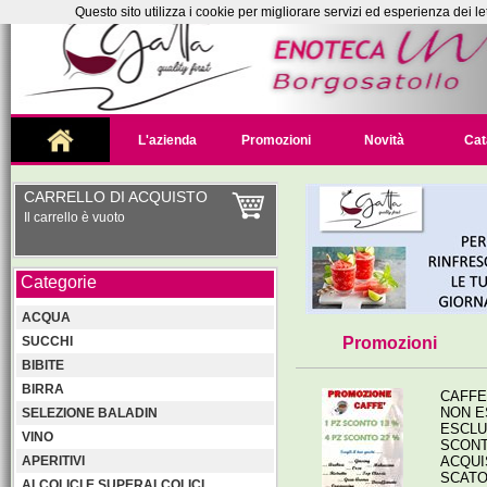
Questo sito utilizza i cookie per migliorare servizi ed esperienza dei le
L'azienda
Promozioni
Novità
Cat
CARRELLO DI ACQUISTO
Il carrello è vuoto
Categorie
ACQUA
SUCCHI
Promozioni
BIBITE
BIRRA
CAFFE
NON ES
SELEZIONE BALADIN
ESCLU
VINO
SCONT
APERITIVI
ACQUI
SCATO
ALCOLICI E SUPERALCOLICI