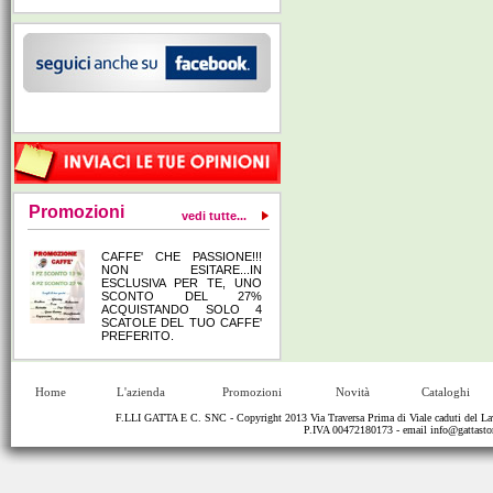
Promozioni
vedi tutte...
CAFFE' CHE PASSIONE!!!
NON ESITARE...IN
ESCLUSIVA PER TE, UNO
SCONTO DEL 27%
ACQUISTANDO SOLO 4
SCATOLE DEL TUO CAFFE'
PREFERITO.
Home
L'azienda
Promozioni
Novità
Cataloghi
F.LLI GATTA E C. SNC - Copyright 2013 Via Traversa Prima di Viale caduti del
P.IVA 00472180173 - email
info@gattastor