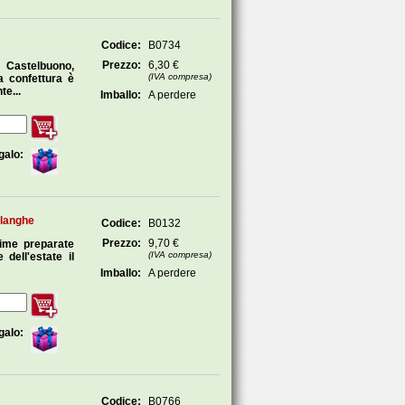
Codice:
B0734
Prezzo:
6,30 €
a Castelbuono,
(IVA compresa)
a confettura è
te...
Imballo:
A perdere
galo:
flanghe
Codice:
B0132
Prezzo:
9,70 €
sime preparate
(IVA compresa)
dell'estate il
Imballo:
A perdere
galo:
Codice:
B0766