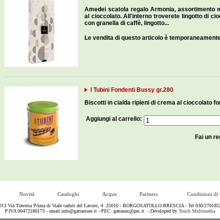
Amedei scatola regalo Armonia, assortimento mis
al cioccolato. All'interno troverete lingotto di cio
con granella di caffè, lingotto...
Le vendita di questo articolo è temporaneament
I Tubini Fondenti Bussy gr.280
Biscotti in cialda ripieni di crema al cioccolato f
Aggiungi al carrello:
Fai un re
Novità
Cataloghi
Acque
Partners
Condizioni di 
13 Via Traversa Prima di Viale caduti del Lavoro, 4 25010 - BORGOSATOLLO BRESCIA - Tel 030/2701852 - 
P.IVA 00472180173 - email
info@gattastore.it
- PEC:
gattasnc@pec.it
- Developed by
Touch Multimedia