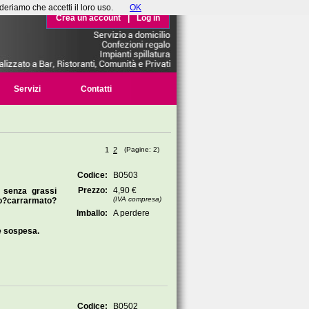
deriamo che accetti il loro uso.
OK
Crea un account
|
Log in
Servizi
Contatti
1
2
(Pagine: 2)
Codice:
B0503
Prezzo:
4,90 €
, senza grassi
(IVA compresa)
tipo?carrarmato?
Imballo:
A perdere
e sospesa.
Codice:
B0502