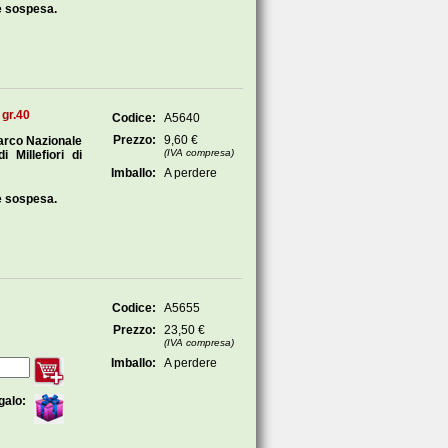
e sospesa.
 gr.40
Codice:
A5640
Prezzo:
9,60 €
Parco Nazionale
(IVA compresa)
 Millefiori di
Imballo:
A perdere
e sospesa.
Codice:
A5655
Prezzo:
23,50 €
(IVA compresa)
Imballo:
A perdere
galo: