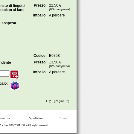
Prezzo:
22,50 €
to di lingotti
(IVA compresa)
ccolato al latte
Imballo:
A perdere
e sospesa.
Codice:
B0758
Prezzo:
13,50 €
ondente
(IVA compresa)
Imballo:
A perdere
galo:
1
2
(Pagine: 2)
vendita
Spedizioni
Contatti
Fax 030/2501188 - All right reserved