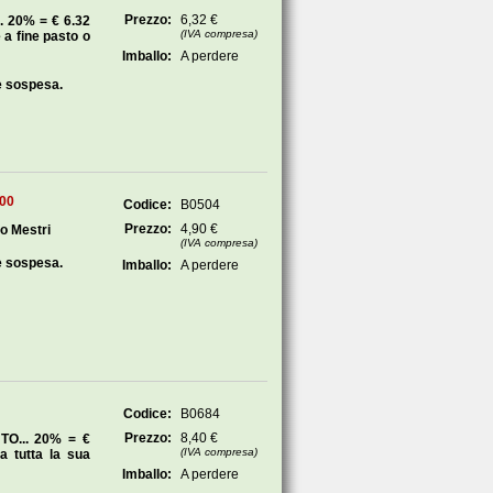
Prezzo:
6,32 €
 20% = € 6.32
(IVA compresa)
a fine pasto o
Imballo:
A perdere
e sospesa.
100
Codice:
B0504
Prezzo:
4,90 €
po Mestri
(IVA compresa)
e sospesa.
Imballo:
A perdere
Codice:
B0684
Prezzo:
8,40 €
O... 20% = €
(IVA compresa)
a tutta la sua
Imballo:
A perdere