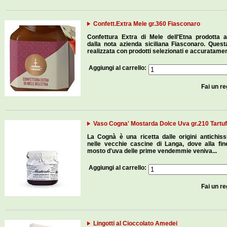
Confett.Extra Mele gr.360 Fiasconaro
Confettura Extra di Mele dell'Etna prodotta 
dalla nota azienda siciliana Fiasconaro. Quest
realizzata con prodotti selezionati e accuratamen
Aggiungi al carrello:
Fai un re
Vaso Cogna' Mostarda Dolce Uva gr.210 Tartu
La Cognà è una ricetta dalle origini antichis
nelle vecchie cascine di Langa, dove alla fine 
mosto d'uva delle prime vendemmie veniva...
Aggiungi al carrello:
Fai un re
Lingotti al Cioccolato Amedei