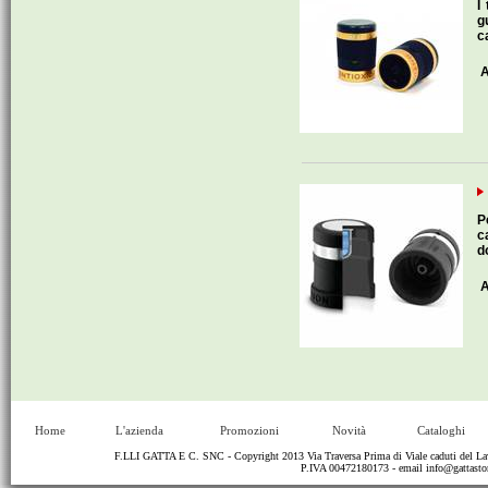
I
g
c
A
P
c
d
A
Home
L'azienda
Promozioni
Novità
Cataloghi
F.LLI GATTA E C. SNC - Copyright 2013 Via Traversa Prima di Viale caduti del
P.IVA 00472180173 - email
info@gattastor