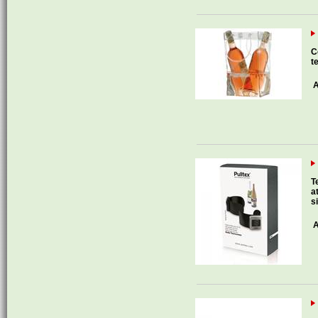
C
t
A
T
a
s
A