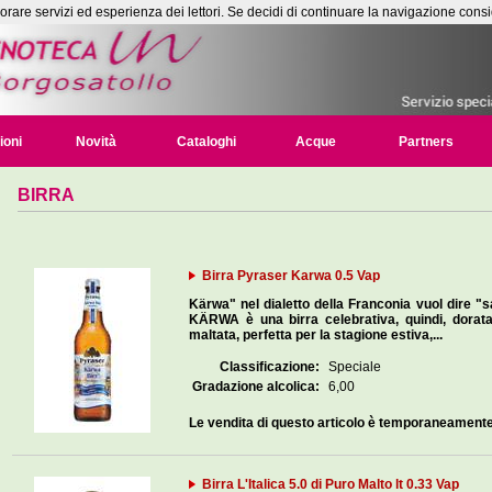
liorare servizi ed esperienza dei lettori. Se decidi di continuare la navigazione consi
ioni
Novità
Cataloghi
Acque
Partners
BIRRA
Birra Pyraser Karwa 0.5 Vap
Kärwa" nel dialetto della Franconia vuol dire "s
KÄRWA è una birra celebrativa, quindi, dorat
maltata, perfetta per la stagione estiva,...
Classificazione:
Speciale
Gradazione alcolica:
6,00
Le vendita di questo articolo è temporaneament
Birra L'Italica 5.0 di Puro Malto lt 0.33 Vap