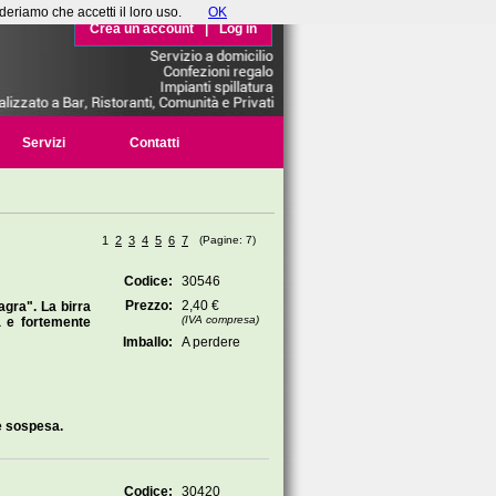
deriamo che accetti il loro uso.
OK
Crea un account
|
Log in
Servizi
Contatti
1
2
3
4
5
6
7
(Pagine: 7)
Codice:
30546
Prezzo:
2,40 €
agra". La birra
(IVA compresa)
a e fortemente
Imballo:
A perdere
e sospesa.
Codice:
30420