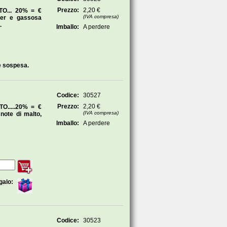
Prezzo:
2,20 €
O... 20% = €
(IVA compresa)
ier e gassosa
.
Imballo:
A perdere
e sospesa.
Codice:
30527
Prezzo:
2,20 €
.....20% = €
(IVA compresa)
 note di malto,
Imballo:
A perdere
galo:
Codice:
30523