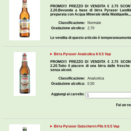
PROMO!!! PREZZO DI VENDITA € 2.75 SCONT
2.20.Bevanda a base di birra Pyraser Landb
preparata con Acqua Minerale della Waldquelle,..
Classificazione:
Normale
Gradazione alcolica:
2,70
Le vendita di questo articolo è temporaneament
Birra Pyraser Analcolica lt 0.5 Vap
PROMO!!! PREZZO DI VENDITA € 2.75 SCONTO
2.20.Tutto il piacere di una birra dalle fresche
senza alcool.
Classificazione:
Analcolica
Gradazione alcolica:
0,50
Aggiungi al carrello:
Fai un re
Birra Pyraser Gutscherrn Pils lt 0.5 Vap