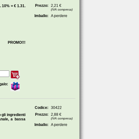
Prezzo:
2,21 €
 10% = € 1.31.
(IVA compresa)
Imballo:
A perdere
ROMO!!!
galo:
Codice:
30422
Prezzo:
2,88 €
 gli ingredienti
(IVA compresa)
anale, a bassa
Imballo:
A perdere