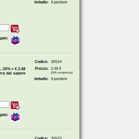
Imballo:
A perdere
galo:
Codice:
30524
Prezzo:
2,48 €
 20% = € 2.48
(IVA compresa)
rra dal sapore
Imballo:
A perdere
galo:
Codice:
30525