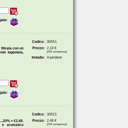
galo:
Codice:
30551
Prezzo:
2,10 €
filtrata con un
(IVA compresa)
nte luppolata,
Imballo:
A perdere
galo:
Codice:
30521
Prezzo:
2,48 €
..20% = €2.48.
(IVA compresa)
o e aromatico