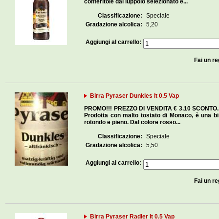
conferitole dal luppolo selezionato e...
Classificazione:
Speciale
Gradazione alcolica:
5,20
Aggiungi al carrello:
Fai un re
Birra Pyraser Dunkles lt 0.5 Vap
PROMO!!! PREZZO DI VENDITA € 3.10 SCONTO...
Prodotta con malto tostato di Monaco, è una bi
rotondo e pieno. Dal colore rosso...
Classificazione:
Speciale
Gradazione alcolica:
5,50
Aggiungi al carrello:
Fai un re
Birra Pyraser Radler lt 0.5 Vap