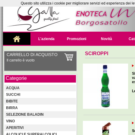
Questo sito utilizza i cookie per migliorare servizi ed esperienza dei le
L'azienda
Promozioni
Novità
Cat
SCIROPPI
CARRELLO DI ACQUISTO
Il carrello è vuoto
S
Categorie
v
e
ACQUA
L
SUCCHI
BIBITE
BIRRA
SELEZIONE BALADIN
VINO
APERITIVI
S
ALCOLICI E SUPERALCOLICI