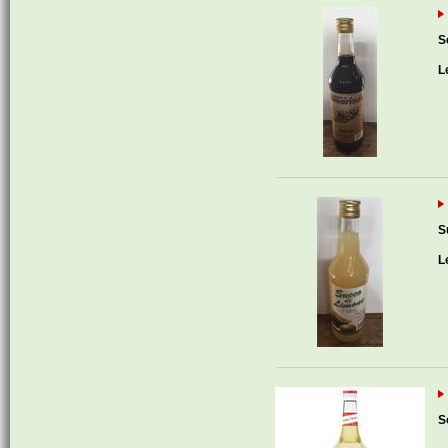
S
L
S
L
S