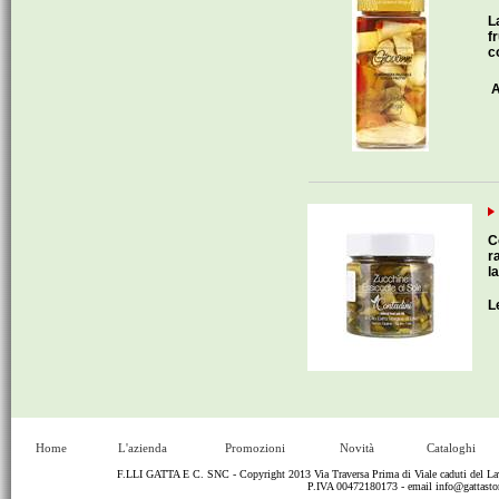
L
f
c
A
C
r
l
L
Home
L'azienda
Promozioni
Novità
Cataloghi
F.LLI GATTA E C. SNC - Copyright 2013 Via Traversa Prima di Viale caduti del
P.IVA 00472180173 - email
info@gattastor