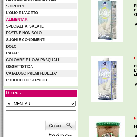
P
SCIROPPI
E
L'OLIO E L'ACETO
c
ALIMENTARI
A
SPECIALITA' SALATE
PASTA E NON SOLO
SUGHI E CONDIMENTI
DOLCI
CAFFE'
COLOMBE E UOVA PASQUALI
P
OGGETTISTICA
E
CATALOGO PREMI FEDELTA'
c
PRODOTTI DI SERVIZIO
A
Ricerca
F
Reset ricerca
A