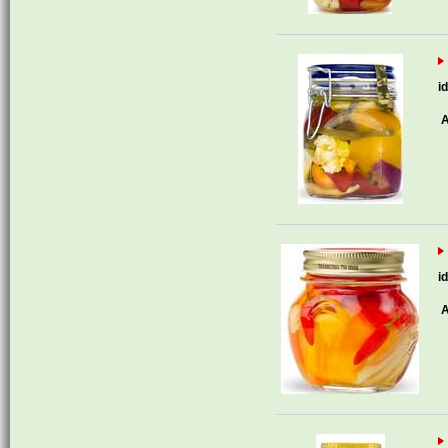
i
A
i
A