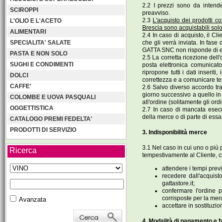
2.2 I prezzi sono da intend
SCIROPPI
preavviso.
2.3
L'acquisto dei prodotti co
L'OLIO E L'ACETO
Brescia sono acquistabili solo
ALIMENTARI
2.4 In caso di acquisto, il Cli
che gli verrà inviata. In fase 
SPECIALITA' SALATE
GATTA SNC non risponde di even
PASTA E NON SOLO
2.5 La corretta ricezione dell'
SUGHI E CONDIMENTI
posta elettronica comunicato
ripropone tutti i dati inserit
DOLCI
correttezza e a comunicare t
CAFFE'
2.6 Salvo diverso accordo tra 
giorno successivo a quello in
COLOMBE E UOVA PASQUALI
all'ordine (solitamente gli or
OGGETTISTICA
2.7 In caso di mancata esecuz
della merce o di parte di ess
CATALOGO PREMI FEDELTA'
PRODOTTI DI SERVIZIO
3. Indisponibilità merce
3.1 Nel caso in cui uno o più 
Ricerca
tempestivamente al Cliente, ch
attendere i tempi previ
recedere dall'acquist
gattastore.it;
confermare l'ordine 
corrisposte per la mer
Avanzata
accettare in sostituzi
4. Modalità di pagamento e f