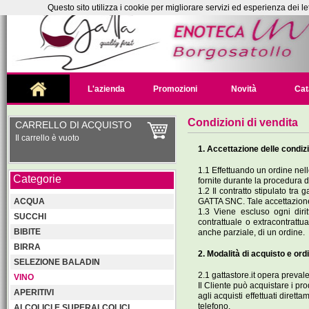
Questo sito utilizza i cookie per migliorare servizi ed esperienza dei le
L'azienda
Promozioni
Novità
Cat
Condizioni di vendita
CARRELLO DI ACQUISTO
Il carrello è vuoto
1. Accettazione delle condizi
1.1 Effettuando un ordine nelle
Categorie
fornite durante la procedura d'
1.2 Il contratto stipulato tra 
GATTA SNC. Tale accettazione s
ACQUA
1.3 Viene escluso ogni diri
SUCCHI
contrattuale o extracontrattu
BIBITE
anche parziale, di un ordine.
BIRRA
2. Modalità di acquisto e ord
SELEZIONE BALADIN
2.1 gattastore.it opera preval
VINO
Il Cliente può acquistare i pro
APERITIVI
agli acquisti effettuati diret
telefono.
ALCOLICI E SUPERALCOLICI