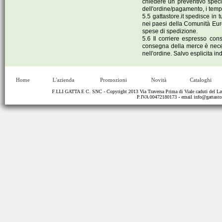
chiedere un preventivo specif
dell'ordine/pagamento, i tempi
5.5 gattastore.it spedisce in 
nei paesi della Comunità Euro
spese di spedizione.
5.6 Il corriere espresso cons
consegna della merce è necess
nell'ordine. Salvo esplicita i
Home
L'azienda
Promozioni
Novità
Cataloghi
F.LLI GATTA E C. SNC - Copyright 2013 Via Traversa Prima di Viale caduti del
P.IVA 00472180173 - email
info@gattastor