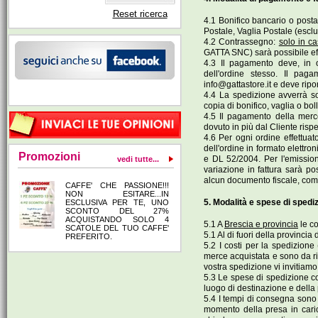
Reset ricerca
4.1 Bonifico bancario o postale
Postale, Vaglia Postale (esclu
4.2 Contrassegno:
solo in c
GATTA SNC) sarà possibile eff
4.3 Il pagamento deve, in o
dell'ordine stesso. Il pag
info@gattastore.it
e deve ripor
4.4 La spedizione avverrà so
copia di bonifico, vaglia o boll
4.5 Il pagamento della merce 
dovuto in più dal Cliente rispet
4.6 Per ogni ordine effettuato
dell'ordine in formato elettro
Promozioni
e DL 52/2004. Per l'emissione
vedi tutte...
variazione in fattura sarà p
alcun documento fiscale, come
CAFFE' CHE PASSIONE!!!
NON ESITARE...IN
5. Modalità e spese di spedi
ESCLUSIVA PER TE, UNO
SCONTO DEL 27%
ACQUISTANDO SOLO 4
5.1 A
Brescia e provincia
le co
SCATOLE DEL TUO CAFFE'
5.1 Al di fuori della provinci
PREFERITO.
5.2 I costi per la spedizione
merce acquistata e sono da ri
vostra spedizione vi invitiamo
5.3 Le spese di spedizione co
luogo di destinazione e della p
5.4 I tempi di consegna sono d
momento della presa in caric