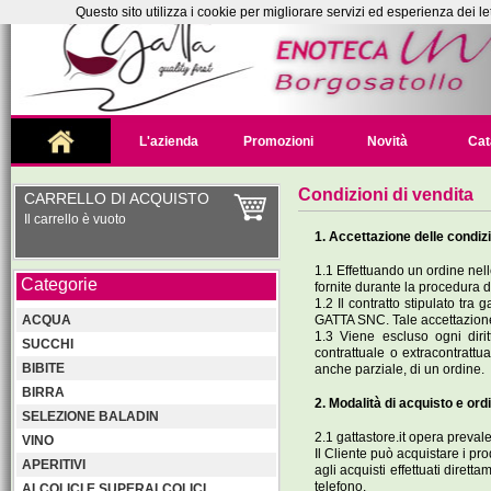
Questo sito utilizza i cookie per migliorare servizi ed esperienza dei le
L'azienda
Promozioni
Novità
Cat
Condizioni di vendita
CARRELLO DI ACQUISTO
Il carrello è vuoto
1. Accettazione delle condizi
1.1 Effettuando un ordine nelle
Categorie
fornite durante la procedura d'
1.2 Il contratto stipulato tra 
GATTA SNC. Tale accettazione s
ACQUA
1.3 Viene escluso ogni diri
SUCCHI
contrattuale o extracontrattu
BIBITE
anche parziale, di un ordine.
BIRRA
2. Modalità di acquisto e ord
SELEZIONE BALADIN
2.1 gattastore.it opera preval
VINO
Il Cliente può acquistare i pro
APERITIVI
agli acquisti effettuati diret
telefono.
ALCOLICI E SUPERALCOLICI