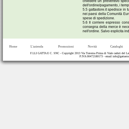
chiedere un preventivo specif
dell'ordine/pagamento, i tempi
5.5 gattastore.it spedisce in 
nei paesi della Comunità Euro
spese di spedizione.
5.6 Il corriere espresso cons
consegna della merce è necess
nell'ordine. Salvo esplicita i
Home
L'azienda
Promozioni
Novità
Cataloghi
F.LLI GATTA E C. SNC - Copyright 2013 Via Traversa Prima di Viale caduti del
P.IVA 00472180173 - email
info@gattastor