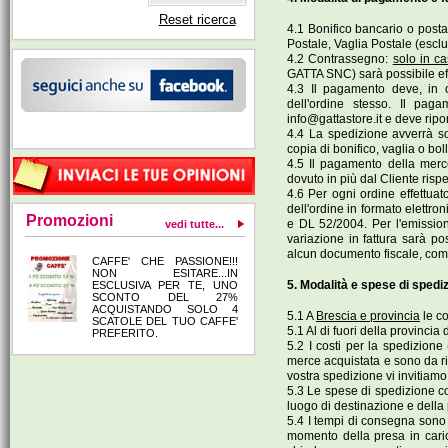
Reset ricerca
4.1 Bonifico bancario o postale
Postale, Vaglia Postale (esclu
4.2 Contrassegno:
solo in c
GATTA SNC) sarà possibile eff
4.3 Il pagamento deve, in o
dell'ordine stesso. Il pag
info@gattastore.it
e deve ripor
4.4 La spedizione avverrà so
copia di bonifico, vaglia o boll
4.5 Il pagamento della merce 
dovuto in più dal Cliente rispet
4.6 Per ogni ordine effettuato
dell'ordine in formato elettro
Promozioni
e DL 52/2004. Per l'emissione
vedi tutte...
variazione in fattura sarà p
alcun documento fiscale, come
CAFFE' CHE PASSIONE!!!
NON ESITARE...IN
5. Modalità e spese di spedi
ESCLUSIVA PER TE, UNO
SCONTO DEL 27%
ACQUISTANDO SOLO 4
5.1 A
Brescia e provincia
le co
SCATOLE DEL TUO CAFFE'
5.1 Al di fuori della provinci
PREFERITO.
5.2 I costi per la spedizione
merce acquistata e sono da ri
vostra spedizione vi invitiamo
5.3 Le spese di spedizione co
luogo di destinazione e della p
5.4 I tempi di consegna sono d
momento della presa in caric