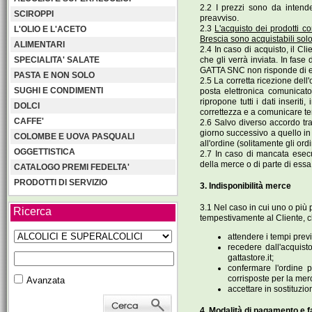
2.2 I prezzi sono da intend
SCIROPPI
preavviso.
2.3
L'acquisto dei prodotti co
L'OLIO E L'ACETO
Brescia sono acquistabili solo
ALIMENTARI
2.4 In caso di acquisto, il Cli
che gli verrà inviata. In fase 
SPECIALITA' SALATE
GATTA SNC non risponde di even
PASTA E NON SOLO
2.5 La corretta ricezione dell'
SUGHI E CONDIMENTI
posta elettronica comunicato
ripropone tutti i dati inserit
DOLCI
correttezza e a comunicare t
CAFFE'
2.6 Salvo diverso accordo tra 
giorno successivo a quello in
COLOMBE E UOVA PASQUALI
all'ordine (solitamente gli or
OGGETTISTICA
2.7 In caso di mancata esecuz
della merce o di parte di ess
CATALOGO PREMI FEDELTA'
PRODOTTI DI SERVIZIO
3. Indisponibilità merce
3.1 Nel caso in cui uno o più 
Ricerca
tempestivamente al Cliente, ch
attendere i tempi previ
recedere dall'acquist
gattastore.it;
confermare l'ordine 
corrisposte per la mer
Avanzata
accettare in sostituzi
4. Modalità di pagamento e f