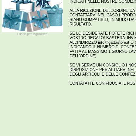
INDICATI NELLE NOSTRE CONDIZIO
ALLA RICEZIONE DELL’ORDINE 
CONTATTARVI NEL CASO I PRODO
SIANO COMPATIBILI, IN MODO DA
RISULTATO.
SE LO DESIDERATE POTETE RICHI
Clicca per ingrandire
VOSTRO REGALO! BASTERA’ INVIA
ALL’INDIRIZZO
info@gattastore.it
O 
INDICANDO IL NUMERO DI CONFER
FATTA AL MASSIMO 1 GIORNO L
DELL’ORDINE).
SE VI SERVE UN CONSIGLIO I N
DISPOSIZIONE PER AIUTARVI NE
DEGLI ARTICOLI E DELLE CONFEZI
CONTATATTE CON FIDUCIA IL NOS