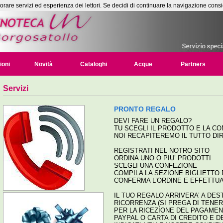
liorare servizi ed esperienza dei lettori. Se decidi di continuare la navigazione consi
ioni
Novità
Cataloghi
Acque
Partners
Servizi
PRONTO REGALO
DEVI FARE UN REGALO?
TU SCEGLI IL PRODOTTO E LA CO
NOI RECAPITEREMO IL TUTTO DI
REGISTRATI NEL NOTRO SITO
ORDINA UNO O PIU’ PRODOTTI
SCEGLI UNA CONFEZIONE
COMPILA LA SEZIONE BIGLIETT
CONFERMA L’ORDINE E EFFETTU
IL TUO REGALO ARRIVERA’ A DES
RICORRENZA (SI PREGA DI TENE
PER LA RICEZIONE DEL PAGAMENT
PAYPAL O CARTA DI CREDITO E D