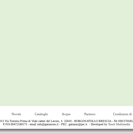
Novità
Cataloghi
Acque
Partners
Condizioni di 
13 Via Traversa Prima di Viale caduti del Lavoro, 4 25010 - BORGOSATOLLO BRESCIA - Tel 030/2701852 - 
P.IVA 00472180173 - email
info@gattastore.it
- PEC:
gattasnc@pec.it
- Developed by
Touch Multimedia