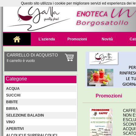
Questo sito utilizza i cookie per migliorare servizi ed esperienza dei le
L'azienda
Promozioni
Novità
Cat
CARRELLO DI ACQUISTO
Il carrello è vuoto
Categorie
ACQUA
SUCCHI
Promozioni
BIBITE
BIRRA
CAFFE
NON ES
SELEZIONE BALADIN
ESCLU
VINO
SCONT
APERITIVI
ACQUI
SCATO
ALCOLICI E SUPERALCOLICI