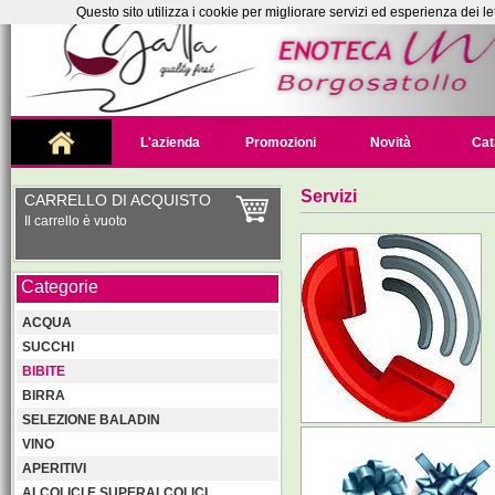
Questo sito utilizza i cookie per migliorare servizi ed esperienza dei le
L'azienda
Promozioni
Novità
Cat
Servizi
CARRELLO DI ACQUISTO
Il carrello è vuoto
Categorie
ACQUA
SUCCHI
BIBITE
BIRRA
SELEZIONE BALADIN
VINO
APERITIVI
ALCOLICI E SUPERALCOLICI