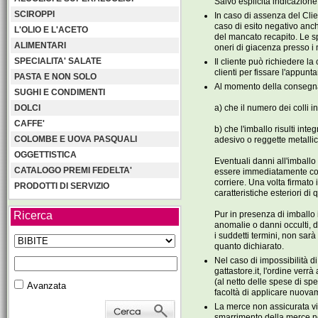
Salvo esplicita indicazione
SCIROPPI
In caso di assenza del Clie
caso di esito negativo anch
L'OLIO E L'ACETO
del mancato recapito. Le sp
ALIMENTARI
oneri di giacenza presso i 
SPECIALITA' SALATE
Il cliente può richiedere l
clienti per fissare l'appun
PASTA E NON SOLO
Al momento della consegna d
SUGHI E CONDIMENTI
DOLCI
a) che il numero dei colli 
CAFFE'
b) che l'imballo risulti in
COLOMBE E UOVA PASQUALI
adesivo o reggette metallic
OGGETTISTICA
Eventuali danni all'imballo
CATALOGO PREMI FEDELTA'
essere immediatamente co
corriere. Una volta firmato
PRODOTTI DI SERVIZIO
caratteristiche esteriori d
Ricerca
Pur in presenza di imballo 
anomalie o danni occulti, 
i suddetti termini, non sar
quanto dichiarato.
Nel caso di impossibilità d
gattastore.it, l'ordine verr
(al netto delle spese di sp
Avanzata
facoltà di applicare nuova
La merce non assicurata vi
smarrimento della merce n