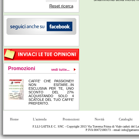
Reset ricerca
Promozioni
vedi tutte...
CAFFE' CHE PASSIONE!!!
NON ESITARE...IN
ESCLUSIVA PER TE, UNO
SCONTO DEL 27%
ACQUISTANDO SOLO 4
SCATOLE DEL TUO CAFFE'
PREFERITO.
Home
L'azienda
Promozioni
Novità
Cataloghi
F.LLI GATTA E C. SNC - Copyright 2013 Via Traversa Prima di Viale caduti del
P.IVA 00472180173 - email
info@gattastor