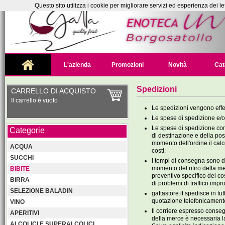
Questo sito utilizza i cookie per migliorare servizi ed esperienza dei le
L'azienda
Promozioni
Novità
Cat
Spedizioni
CARRELLO DI ACQUISTO
Il carrello è vuoto
Le spedizioni vengono effet
Le spese di spedizione e/o 
Le spese di spedizione com
Categorie
di destinazione e della pos
momento dell'ordine il calc
ACQUA
costi.
SUCCHI
I tempi di consegna sono di
momento del ritiro della me
BIBITE
preventivo specifico dei cos
BIRRA
di problemi di traffico imp
SELEZIONE BALADIN
gattastore.it spedisce in tu
quotazione telefonicamente
VINO
Il corriere espresso consegn
APERITIVI
della merce è necessaria la 
ALCOLICI E SUPERALCOLICI