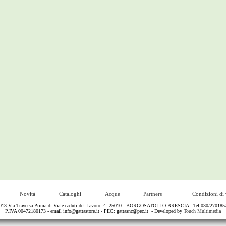
Novità
Cataloghi
Acque
Partners
Condizioni di 
13 Via Traversa Prima di Viale caduti del Lavoro, 4 25010 - BORGOSATOLLO BRESCIA - Tel 030/2701852 - 
P.IVA 00472180173 - email
info@gattastore.it
- PEC:
gattasnc@pec.it
- Developed by
Touch Multimedia