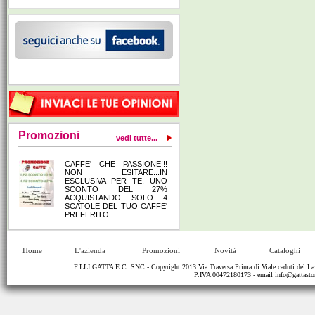
Promozioni
vedi tutte...
CAFFE' CHE PASSIONE!!!
NON ESITARE...IN
ESCLUSIVA PER TE, UNO
SCONTO DEL 27%
ACQUISTANDO SOLO 4
SCATOLE DEL TUO CAFFE'
PREFERITO.
Home
L'azienda
Promozioni
Novità
Cataloghi
F.LLI GATTA E C. SNC - Copyright 2013 Via Traversa Prima di Viale caduti del
P.IVA 00472180173 - email
info@gattastor